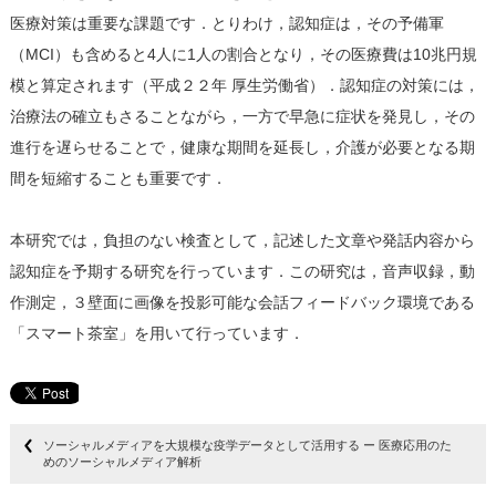
医療対策は重要な課題です．とりわけ，認知症は，その予備軍
（MCI）も含めると4人に1人の割合となり，その医療費は10兆円規
模と算定されます（平成２２年 厚生労働省）．認知症の対策には，
治療法の確立もさることながら，一方で早急に症状を発見し，その
進行を遅らせることで，健康な期間を延長し，介護が必要となる期
間を短縮することも重要です．
本研究では，負担のない検査として，記述した文章や発話内容から
認知症を予期する研究を行っています．この研究は，音声収録，動
作測定，３壁面に画像を投影可能な会話フィードバック環境である
「スマート茶室」を用いて行っています．
ソーシャルメディアを大規模な疫学データとして活用する ー 医療応用のた
めのソーシャルメディア解析